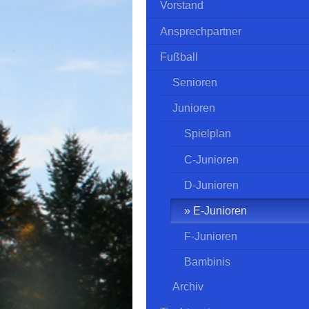
Vorstand
Ansprechpartner
Fußball
Senioren
Junioren
Spielplan
C-Junioren
D-Junioren
E-Junioren
F-Junioren
Bambinis
Archiv