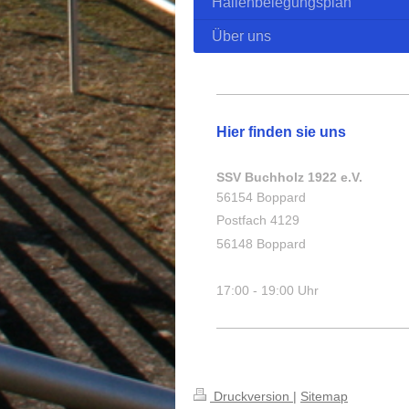
Hallenbelegungsplan
Über uns
Hier finden sie uns
SSV Buchholz 1922 e.V.
56154 Boppard
Postfach 4129
56148 Boppard
17:00 - 19:00 Uhr
Druckversion
|
Sitemap